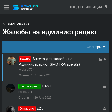
ВХОД
РЕГИСТРАЦИЯ
SMOTRArage #2
Жалобы на администрацию
Фильтры
Анкета для жалобы на
З
З
Важно
Администрацию (SMOTRArage #2)
а
а
Aleksei774
к
к
Ответы
0
2 Янв 2025
р
р
ы
е
LAST
З
Рассмотрено
т
п
а
PARAZZIT
а
л
к
Ответы
1
20 Апр 2025
е
р
н
225
З
Отказано
ы
о