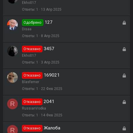
а
Ekho017
т
к
Ответы
1
13 Апр 2025
а
р
127
З
Одобрено
ы
а
Disaa
т
к
Ответы
1
8 Апр 2025
а
р
3457
З
Отказано
ы
а
Ekho017
т
к
Ответы
1
3 Апр 2025
а
р
169021
З
Отказано
ы
а
Blasfemer
т
к
Ответы
1
22 Фев 2025
а
р
2041
З
Отказано
R
ы
а
RussianVodka
т
к
Ответы
1
14 Фев 2025
а
р
Жалоба
З
Отказано
R
ы