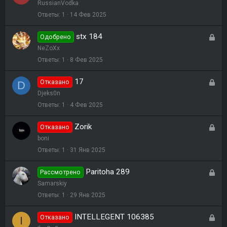
а
RussianVodka
т
к
Ответы
1
14 Фев 2025
а
р
stx 184
З
Одобрено
ы
а
NeZoXx
т
к
Ответы
1
8 Фев 2025
а
р
17
З
Отказано
D
ы
а
Djeks0n
т
к
Ответы
1
4 Фев 2025
а
р
Zorik
З
Отказано
ы
а
boni
т
к
Ответы
1
31 Янв 2025
а
р
Paritoha 289
З
Рассмотрено
ы
а
Samarskiy
т
к
Ответы
1
29 Янв 2025
а
р
INTELLEGENT 106385
З
Отказано
I
ы