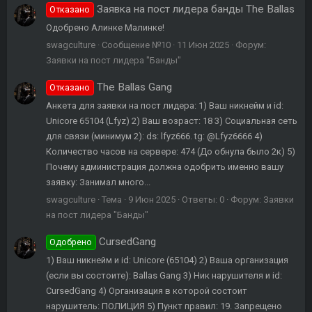
Заявка на пост лидера банды The Ballas
Отказано
Одобрено Алинке Малинке!
swagculture
Сообщение №10
11 Июн 2025
Форум:
Заявки на пост лидера "Банды"
The Ballas Gang
Отказано
Анкета для заявки на пост лидера: 1) Ваш никнейм и id:
Unicore 65104 (Lfyz) 2) Ваш возраст: 18 3) Социальная сеть
для связи (минимум 2): ds: lfyz666. tg: @Lfyz6666 4)
Количество часов на сервере: 474 (До обнула было 2к) 5)
Почему администрация должна одобрить именно вашу
заявку: Занимал много...
swagculture
Тема
9 Июн 2025
Ответы: 0
Форум:
Заявки
на пост лидера "Банды"
CursedGang
Одобрено
1) Ваш никнейм и id: Unicore (65104) 2) Ваша организация
(если вы состоите): Ballas Gang 3) Ник нарушителя и id:
CursedGang 4) Организация в которой состоит
нарушитель: ПОЛИЦИЯ 5) Пункт правил: 19. Запрещено