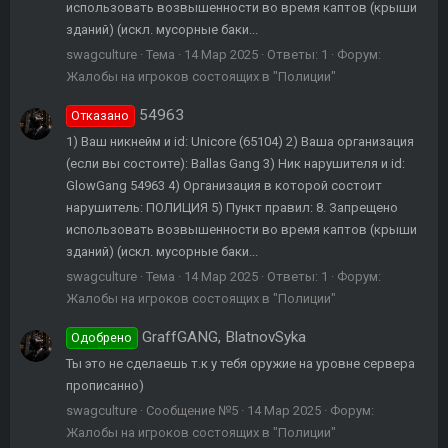
использовать возвышенности во время каптов (крыши
зданий) (искл. мусорные баки...
swagculture
Тема
14 Мар 2025
Ответы: 1
Форум:
Жалобы на игроков состоящих в "Полиции"
54963
Отказано
1) Ваш никнейм и id: Unicore (65104) 2) Ваша организация
(если вы состоите): Ballas Gang 3) Ник нарушителя и id:
GlowGang 54963 4) Организация в которой состоит
нарушитель: ПОЛИЦИЯ 5) Пункт правил: 8. Запрещено
использовать возвышенности во время каптов (крыши
зданий) (искл. мусорные баки...
swagculture
Тема
14 Мар 2025
Ответы: 1
Форум:
Жалобы на игроков состоящих в "Полиции"
GraffGANG, BlatnovSyka
Одобрено
Ты это не сделаешь т.к у тебя оружие на уровне сервера
прописанно)
swagculture
Сообщение №5
14 Мар 2025
Форум:
Жалобы на игроков состоящих в "Полиции"