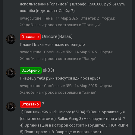
использование "слайдов". | Штраф: 1.500.000 руб. 6) Суть
жалобы (в деталях): Слайд 7)...
swagculture
Тема
14 Мар 2025
Ответы: 2
Форум:
Жалобы на игроков состоящих в "Полиции"
Unicore(Ballas)
Отказано
Плаки Плаки меня даже не тепнуло
swagculture
Сообщение №2
14 Мар 2025
Форум:
Жалобы на игроков состоящих в "Банде"
sk33t
Одобрено
Пиздец у тебя руки трясутся иди проверься
swagculture
Сообщение №3
14 Мар 2025
Форум:
Жалобы на игроков состоящих в "Банде"
?
Отказано
1) Ваш никнейм и id: Unicore (65104) 2) Ваша организация
(если вы состоите): Ballas Gang 3) Ник нарушителя и id: ?
4) Организация в которой состоит нарушитель: ПОЛИЦИЯ
5) Пункт правил: 8. Запрещено использовать