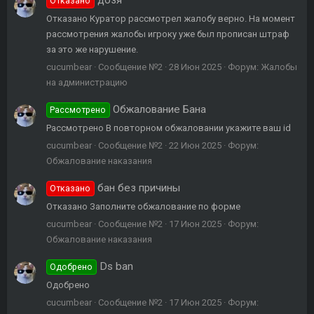
дозя
Отказано
Отказано Куратор рассмотрел жалобу верно. На момент
рассмотрения жалобы игроку уже был прописан штраф
за это же нарушение.
cucumbear
Сообщение №2
28 Июн 2025
Форум:
Жалобы
на администрацию
Обжалование Бана
Рассмотрено
Рассмотрено В повторном обжаловании укажите ваш id
cucumbear
Сообщение №2
22 Июн 2025
Форум:
Обжалование наказания
бан без причины
Отказано
Отказано Заполните обжалование по форме
cucumbear
Сообщение №2
17 Июн 2025
Форум:
Обжалование наказания
Ds ban
Одобрено
Одобрено
cucumbear
Сообщение №2
17 Июн 2025
Форум: