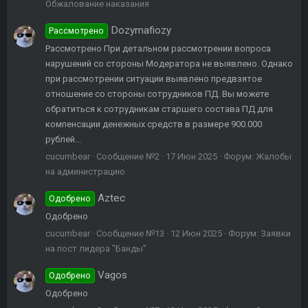
Обжалование наказания
Dozymafiozy
Рассмотрено
Рассмотрено При детальном рассмотрении вопроса
нарушений со стороны Модератора не выявлено. Однако
при рассмотрении ситуации выявлено предвзятое
отношение со стороны сотрудников ПД. Вы можете
обратиться к сотрудникам старшего состава ПД для
компенсации денежных средств в размере 900.000
рублей...
cucumbear
Сообщение №2
17 Июн 2025
Форум:
Жалобы
на администрацию
Aztec
Одобрено
Одобрено
cucumbear
Сообщение №13
12 Июн 2025
Форум:
Заявки
на пост лидера "Банды"
Vagos
Одобрено
Одобрено